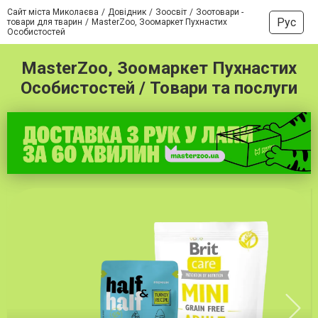
Сайт міста Миколаєва
Довідник
Зоосвіт
Зоотовари -
Рус
товари для тварин
MasterZoo, Зоомаркет Пухнастих
Особистостей
MasterZoo, Зоомаркет Пухнастих
Особистостей / Товари та послуги