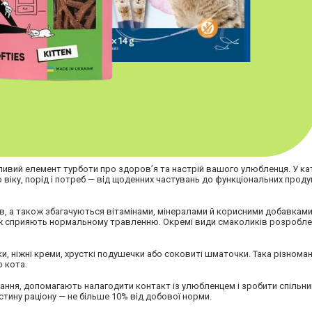
жливий елемент турботи про здоров’я та настрій вашого улюбленця. У ка
віку, порід і потреб — від щоденних частувань до функціональних продук
ів, а також збагачуються вітамінами, мінералами й корисними добавками
кож сприяють нормальному травленню. Окремі види смаколиків розробле
и, ніжні креми, хрусткі подушечки або соковиті шматочки. Така різноман
 кота.
чання, допомагають налагодити контакт із улюбленцем і зробити спільни
тину раціону — не більше 10% від добової норми.