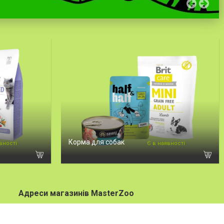
Корма для собак
вності
Є в наявності
Адреси магазинів MasterZoo