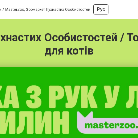
Рус
н
MasterZoo, Зоомаркет Пухнастих Особистостей
хнастих Особистостей / То
для котів