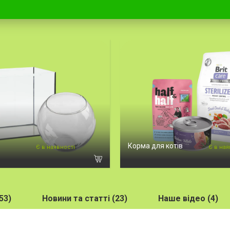
Корма для котів
Є в наявності
Є в ная
53)
Новини та статті (23)
Наше відео (4)