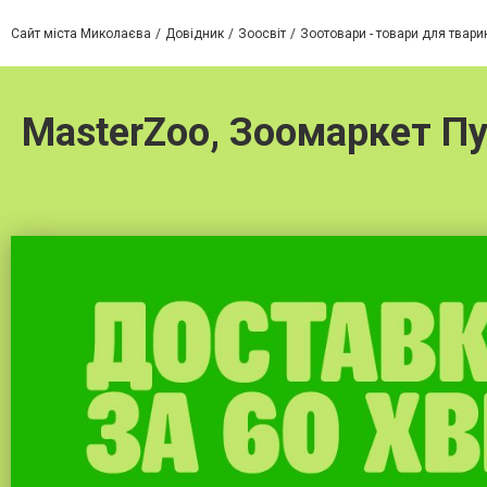
Сайт міста Миколаєва
Довідник
Зоосвіт
Зоотовари - товари для твари
MasterZoo, Зоомаркет Пу