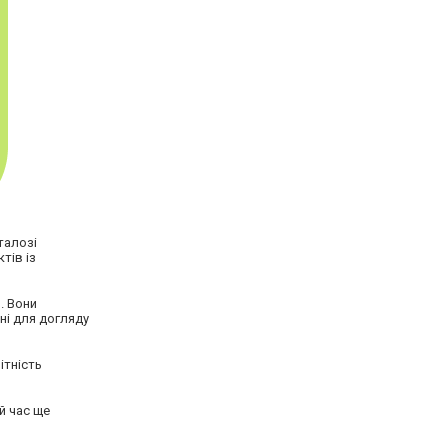
талозі
тів із
. Вони
ні для догляду
ітність
й час ще