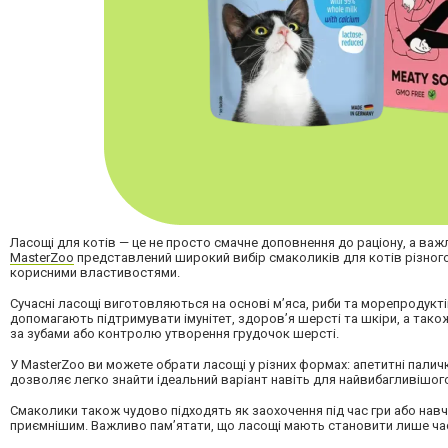
Ласощі для котів — це не просто смачне доповнення до раціону, а ва
MasterZoo
представлений широкий вибір смаколиків для котів різного 
корисними властивостями.
Сучасні ласощі виготовляються на основі м’яса, риби та морепродукт
допомагають підтримувати імунітет, здоров’я шерсті та шкіри, а та
за зубами або контролю утворення грудочок шерсті.
У MasterZoo ви можете обрати ласощі у різних формах: апетитні паличк
дозволяє легко знайти ідеальний варіант навіть для найвибагливішого
Смаколики також чудово підходять як заохочення під час гри або нав
приємнішим. Важливо пам’ятати, що ласощі мають становити лише час