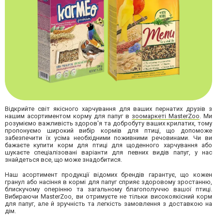
Відкрийте світ якісного харчування для ваших пернатих друзів з
нашим асортиментом корму для папуг в
зоомаркеті MasterZoo
. Ми
розуміємо важливість здоров'я та добробуту ваших крилатих, тому
пропонуємо широкий вибір кормів для птиці, що допоможе
забезпечити їх усіма необхідними поживними речовинами. Чи ви
бажаєте купити корм для птиці для щоденного харчування або
шукаєте спеціалізовані варіанти для певних видів папуг, у нас
знайдеться все, що може знадобитися.
Наш асортимент продукції відомих брендів гарантує, що кожен
гранул або насіння в кормі для папуг сприяє здоровому зростанню,
блискучому оперінню та загальному благополуччю вашої птиці.
Вибираючи MasterZoo, ви отримуєте не тільки високоякісний корм
для папуг, але й зручність та легкість замовлення з доставкою на
дім.