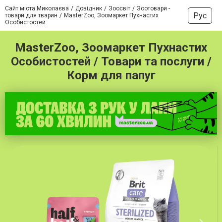
Сайт міста Миколаєва
Довідник
Зоосвіт
Зоотовари -
Рус
товари для тварин
MasterZoo, Зоомаркет Пухнастих
Особистостей
MasterZoo, Зоомаркет Пухнастих
Особистостей / Товари та послуги /
Корм для папуг