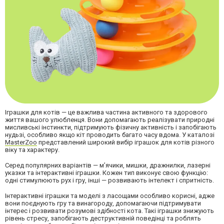
Іграшки для котів — це важлива частина активного та здорового
життя вашого улюбленця. Вони допомагають реалізувати природні
мисливські інстинкти, підтримують фізичну активність і запобігають
нудьзі, особливо якщо кіт проводить багато часу вдома. У каталозі
MasterZoo
представлений широкий вибір іграшок для котів різного
віку та характеру.
Серед популярних варіантів — м’ячики, мишки, дражнилки, лазерні
указки та інтерактивні іграшки. Кожен тип виконує свою функцію:
одні стимулюють рух і гру, інші — розвивають інтелект і спритність.
Інтерактивні іграшки та моделі з ласощами особливо корисні, адже
вони поєднують гру та винагороду, допомагаючи підтримувати
інтерес і розвивати розумові здібності кота. Такі іграшки знижують
рівень стресу, запобігають деструктивній поведінці та роблять