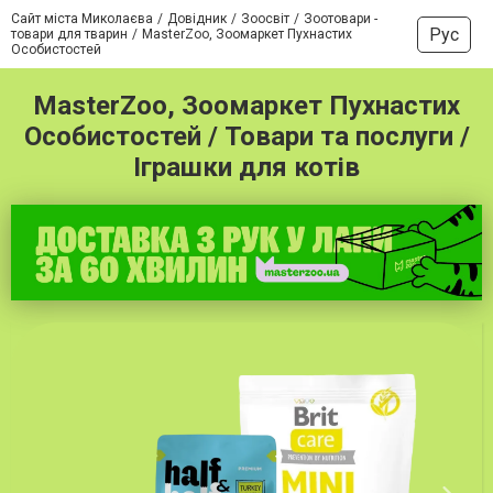
Сайт міста Миколаєва
Довідник
Зоосвіт
Зоотовари -
Рус
товари для тварин
MasterZoo, Зоомаркет Пухнастих
Особистостей
MasterZoo, Зоомаркет Пухнастих
Особистостей / Товари та послуги /
Іграшки для котів