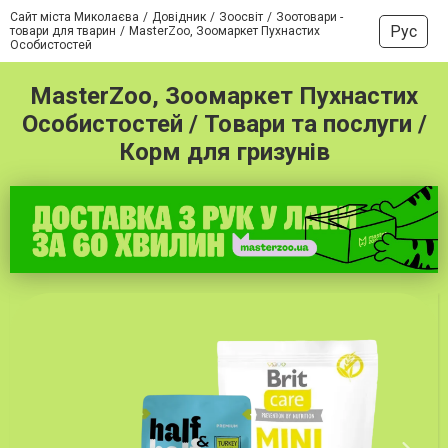
Сайт міста Миколаєва
Довідник
Зоосвіт
Зоотовари -
Рус
товари для тварин
MasterZoo, Зоомаркет Пухнастих
Особистостей
MasterZoo, Зоомаркет Пухнастих
Особистостей / Товари та послуги /
Корм для гризунів