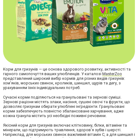
Корм для гризунів — це основа здорового розвитку, активності та
гарного самопочуття ваших улюбленців. У каталозі
MasterZoo
представлений широкий вибір кормів для різних видів гризунів:
хом’яків, морських свинок, кроликів, шиншил, щурів та дегу, з
урахуванням їхніх індивідуальних потреб.
Сучасні корми поділяються на гранульовані та зернові суміші.
Зернові раціони містять злаки, насіння, сушені овочі та фрукти, що
дозволяє гризунам обирати улюблені інгредієнти. Гранульовані
корми забезпечують повністю збалансоване харчування, адже
кожна гранула містить усі необхідні поживні речовини.
Якісний корм для гризунів включає клітковину, білки, вітаміни та
мінерали, що підтримують травлення, здоров’я зубів і шерсті.
Наприклад, для морських свинок важливий вітамін С, а для шиншил і