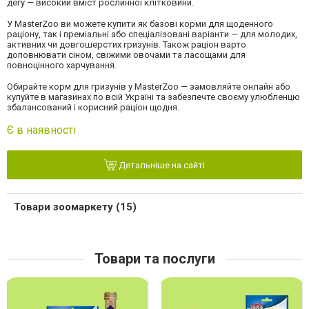
дегу — високий вміст рослинної клітковини.
У MasterZoo ви можете купити як базові корми для щоденного
раціону, так і преміальні або спеціалізовані варіанти — для молодих,
активних чи довгошерстих гризунів. Також раціон варто
доповнювати сіном, свіжими овочами та ласощами для
повноцінного харчування.
Обирайте корм для гризунів у MasterZoo — замовляйте онлайн або
купуйте в магазинах по всій Україні та забезпечте своєму улюбленцю
збалансований і корисний раціон щодня.
Є в наявності
Детальніше на сайті
Товари зоомаркету (15)
Товари та послуги