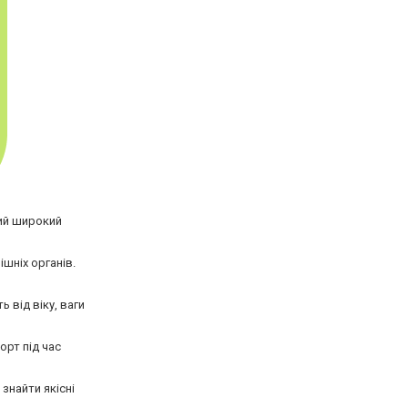
ий широкий
ішніх органів.
 від віку, ваги
рт під час
знайти якісні