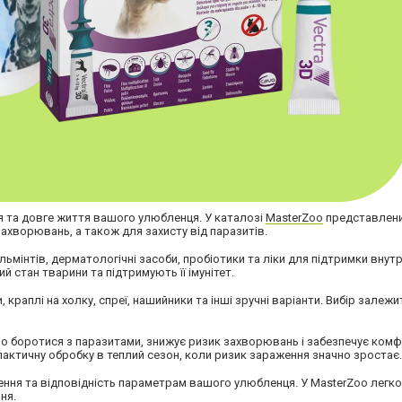
 та довге життя вашого улюбленця. У каталозі
MasterZoo
представлен
захворювань, а також для захисту від паразитів.
ельмінтів, дерматологічні засоби, пробіотики та ліки для підтримки внутр
 стан тварини та підтримують її імунітет.
раплі на холку, спреї, нашийники та інші зручні варіанти. Вибір залежить
 боротися з паразитами, знижує ризик захворювань і забезпечує комфо
ктичну обробку в теплий сезон, коли ризик зараження значно зростає.
ення та відповідність параметрам вашого улюбленця. У MasterZoo легко 
ня.