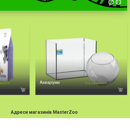
Акваріуми
вності
Є в наявності
Адреси магазинів MasterZoo