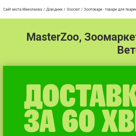
Сайт міста Миколаєва
Довідник
Зоосвіт
Зоотовари - товари для твари
MasterZoo, Зоомаркет
Вет