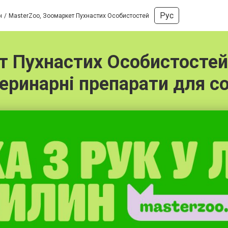
Рус
н
MasterZoo, Зоомаркет Пухнастих Особистостей
 Пухнастих Особистостей 
еринарні препарати для с