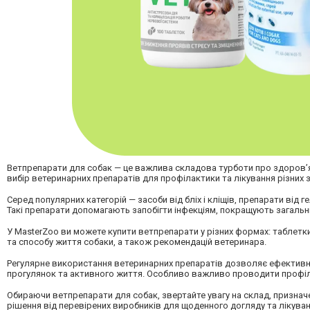
Ветпрепарати для собак — це важлива складова турботи про здоров’я
вибір ветеринарних препаратів для профілактики та лікування різних 
Серед популярних категорій — засоби від бліх і кліщів, препарати від г
Такі препарати допомагають запобігти інфекціям, покращують загальний
У MasterZoo ви можете купити ветпрепарати у різних формах: таблетки, к
та способу життя собаки, а також рекомендацій ветеринара.
Регулярне використання ветеринарних препаратів дозволяє ефективно
прогулянок та активного життя. Особливо важливо проводити профіла
Обираючи ветпрепарати для собак, звертайте увагу на склад, признач
рішення від перевірених виробників для щоденного догляду та лікуван