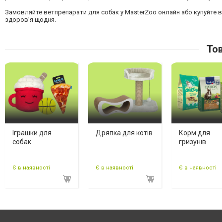
Замовляйте ветпрепарати для собак у MasterZoo онлайн або купуйте в 
здоров’я щодня.
Тов
Іграшки для
Дряпка для котів
Корм для
собак
гризунів
Є в наявності
Є в наявності
Є в наявності