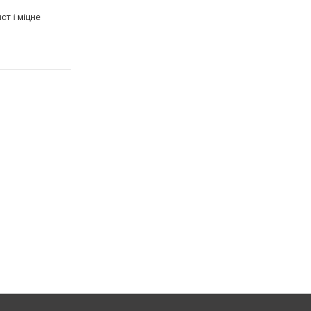
т і міцне