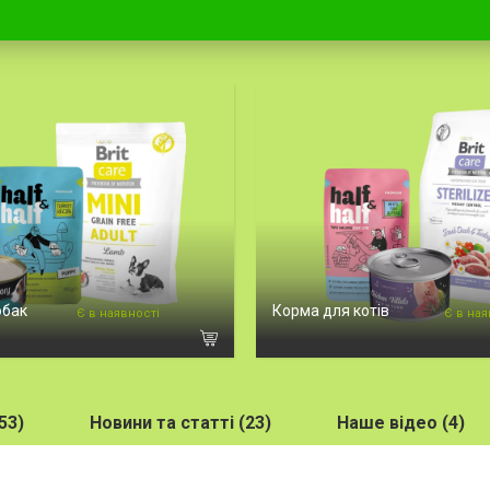
обак
Корма для котів
Є в наявності
Є в ная
53)
Новини та статті (23)
Наше відео (4)