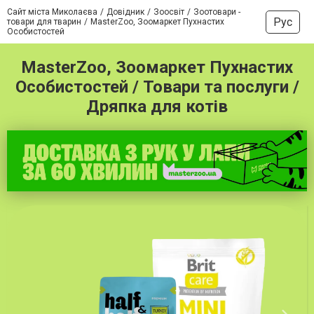
Сайт міста Миколаєва
Довідник
Зоосвіт
Зоотовари -
Рус
товари для тварин
MasterZoo, Зоомаркет Пухнастих
Особистостей
MasterZoo, Зоомаркет Пухнастих
Особистостей / Товари та послуги /
Дряпка для котів