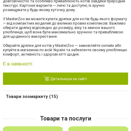
довговічністю та особливо приваблюють котів завдяки природній
текстурі. Картонні варіанти — легкі та доступні, їх зручно
розміщувати у будь-якому куточку дому.
У MasterZoo ви можете купити дряпки для котів будь-якого формату
— від компактних моделей до великих ігрових комплексів. Важливо
обирати дряпку відповідно до розміру, віку та звичок вашого
улюбленця, щоб вона була максимально зручною та привабливою
для щоденного використання.
Обирайте дряпки для котів у MasterZoo — замовляйте онлайн або
купуйте в магазинах по всій Україні та забезпечте своєму улюбленцю
комфорт, активність і здорові кігті щодня.
Є в наявності
Детальніше на сайті
Товари зоомаркету (15)
Товари та послуги