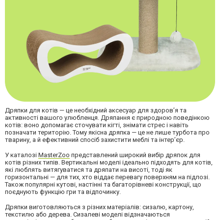
Дряпки для котів — це необхідний аксесуар для здоров’я та
активності вашого улюбленця. Дряпання є природною поведінкою
котів: воно допомагає сточувати кігті, знімати стрес і навіть
позначати територію. Тому якісна дряпка — це не лише турбота про
тварину, а й ефективний спосіб захистити меблі та інтер’єр.
У каталозі
MasterZoo
представлений широкий вибір дряпок для
котів різних типів. Вертикальні моделі ідеально підходять для котів,
які люблять витягуватися та дряпати на висоті, тоді як
горизонтальні — для тих, хто віддає перевагу поверхням на підлозі.
Також популярні кутові, настінні та багаторівневі конструкції, що
поєднують функцію гри та відпочинку.
Дряпки виготовляються з різних матеріалів: сизалю, картону,
текстилю або дерева. Сизалеві моделі відзначаються