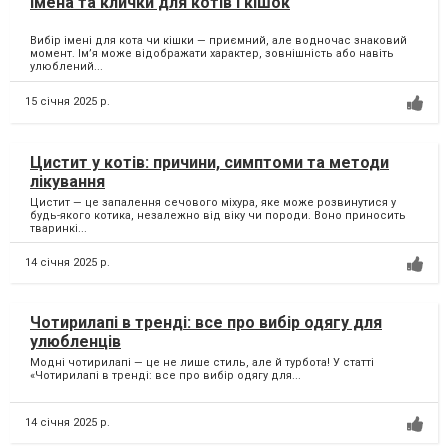
Імена та клички для котів і кішок
Вибір імені для кота чи кішки — приємний, але водночас знаковий
момент. Ім’я може відображати характер, зовнішність або навіть
улюблений...
15 січня 2025 р.
Цистит у котів: причини, симптоми та методи
лікування
Цистит — це запалення сечового міхура, яке може розвинутися у
будь-якого котика, незалежно від віку чи породи. Воно приносить
тваринкі...
14 січня 2025 р.
Чотирилапі в тренді: все про вибір одягу для
улюбленців
Модні чотирилапі — це не лише стиль, але й турбота! У статті
«Чотирилапі в тренді: все про вибір одягу для...
14 січня 2025 р.