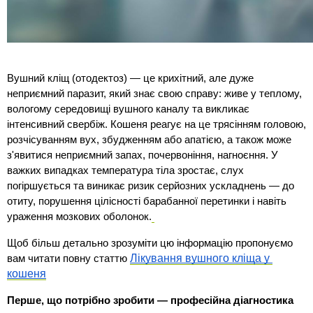
Вушний кліщ (отодектоз) — це крихітний, але дуже 
неприємний паразит, який знає свою справу: живе у теплому, 
вологому середовищі вушного каналу та викликає 
інтенсивний свербіж. Кошеня реагує на це трясінням головою, 
розчісуванням вух, збудженням або апатією, а також може 
з'явитися неприємний запах, почервоніння, нагноєння. У 
важких випадках температура тіла зростає, слух 
погіршується та виникає ризик серйозних ускладнень — до 
отиту, порушення цілісності барабанної перетинки і навіть 
ураження мозкових оболонок.
Щоб більш детально зрозуміти цю інформацію пропонуємо 
Лікування вушного кліща у 
вам читати повну статтю 
кошеня
Перше, що потрібно зробити — професійна діагностика