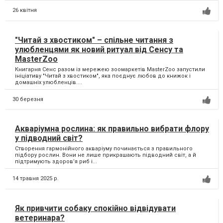
26 квітня
"Читай з хвостиком" – спільне читання з
улюбленцями як новий ритуал від Сенсу та
MasterZoo
Книгарня Сенс разом із мережею зоомаркетів MasterZoo запустили
ініціативу "Читай з хвостиком", яка поєднує любов до книжок і
домашніх улюбленців....
30 березня
Акваріумна рослина: як правильно вибрати флору
у підводний світ?
Створення гармонійного акваріуму починається з правильного
підбору рослин. Вони не лише прикрашають підводний світ, а й
підтримують здоров’я риб і...
14 травня 2025 р.
Як привчити собаку спокійно відвідувати
ветеринара?