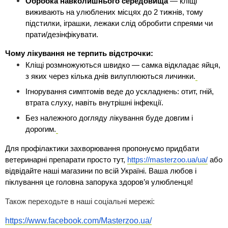
Обробка навколишнього середовища
 — кліщі 
виживають на улюблених місцях до 2 тижнів, тому 
підстилки, іграшки, лежаки слід обробити спреями чи 
прати/дезінфікувати.
Чому лікування не терпить відстрочки:
Кліщі розмножуються швидко — самка відкладає яйця, 
з яких через кілька днів вилуплюються личинки.
Ігнорування симптомів веде до ускладнень: отит, гній, 
втрата слуху, навіть внутрішні інфекції.
Без належного догляду лікування буде довгим і 
дорогим.
Для профілактики захворювання пропонуємо придбати 
ветеринарні препарати просто тут, 
https://masterzoo.ua/ua/
 або 
відвідайте наші магазини по всій Україні. Ваша любов і 
піклування це головна запорука здоров’я улюбленця!
Також переходьте в наші соціальні мережі:
https://www.facebook.com/Masterzoo.ua/