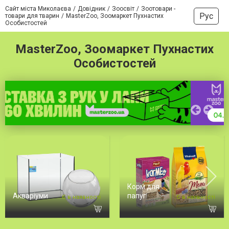
Сайт міста Миколаєва
Довідник
Зоосвіт
Зоотовари -
Рус
товари для тварин
MasterZoo, Зоомаркет Пухнастих
Особистостей
MasterZoo, Зоомаркет Пухнастих
Особистостей
Корм для
Акваріуми
папуг
Є в наявності
Є в наявності