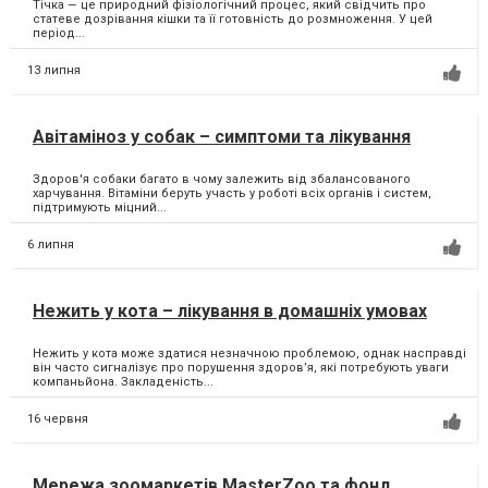
Тічка — це природний фізіологічний процес, який свідчить про
статеве дозрівання кішки та її готовність до розмноження. У цей
період...
13 липня
Авітаміноз у собак – симптоми та лікування
Здоров'я собаки багато в чому залежить від збалансованого
харчування. Вітаміни беруть участь у роботі всіх органів і систем,
підтримують міцний...
6 липня
Нежить у кота – лікування в домашніх умовах
Нежить у кота може здатися незначною проблемою, однак насправді
він часто сигналізує про порушення здоров’я, які потребують уваги
компаньйона. Закладеність...
16 червня
Мережа зоомаркетів MasterZoo та фонд