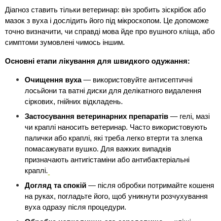
Діагноз ставить тільки ветеринар: він зробить зіскрібок або 
мазок з вуха і дослідить його під мікроскопом. Це допоможе 
точно визначити, чи справді мова йде про вушного кліща, або 
симптоми зумовлені чимось іншим.
Основні етапи лікування для швидкого одужання:
Очищення вуха
 — використовуйте антисептичні 
лосьйони та ватні диски для делікатного видалення 
сіркових, гнійних відкладень.
Застосування ветеринарних препаратів
 — гелі, мазі 
чи краплі наносить ветеринар. Часто використовують 
палички або краплі, які треба легко втерти та злегка 
помасажувати вушко. Для важких випадків 
призначають антигістаміни або антибактеріальні 
краплі.
Догляд та спокій
 — після обробки потримайте кошеня 
на руках, погладьте його, щоб уникнути розчухування 
вуха одразу після процедури.