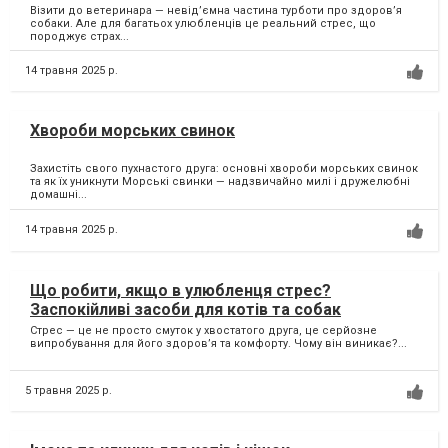
Візити до ветеринара — невід’ємна частина турботи про здоров’я
собаки. Але для багатьох улюбленців це реальний стрес, що
породжує страх...
14 травня 2025 р.
Хвороби морських свинок
Захистіть свого пухнастого друга: основні хвороби морських свинок
та як їх уникнути Морські свинки — надзвичайно милі і дружелюбні
домашні...
14 травня 2025 р.
Що робити, якщо в улюбленця стрес?
Заспокійливі засоби для котів та собак
Стрес — це не просто смуток у хвостатого друга, це серйозне
випробування для його здоров’я та комфорту. Чому він виникає?...
5 травня 2025 р.