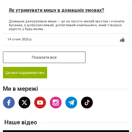
Як утримувати мишу в домашніх умовах?
Домашня декоративна миша — це не просто милий хвостик і оченята-
бусинки, а доброзичливий, допитливий компаньйон, який створює
радість у будь-якому...
14 січня 2025 р.
Показати все
Це моє підприємство
Ми в мережі
Наше відео