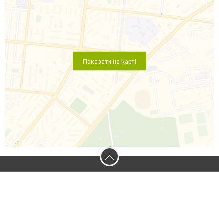
Показати на карті
2026 © 0512.com.ua - Сайт міста Миколаєва
Допускається цитування матеріалів без отримання попередньої згоди
0512.com.ua за умови розміщення в тексті обов'язкового посилання на
0512.com.ua - Сайт міста Миколаєва. Для інтернет-видань обов'язкове
розміщення прямого, відкритого для пошукових систем гіперпосилання на
цитовані статті не нижче другого абзацу в тексті або в якості джерела.
Порушення виняткових прав переслідується Законом.