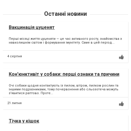
Останні новини
Вакцинація цуценят
Перші місяці життя цуценяти — це час активного росту, знайомства з
навколишнім світом і формування імунітету. Саме в цей період...
4 серпня
Кон’юнктивіт у собаки: перші ознаки та причини
Очі собаки щодня контактують із пилом, вітром, пилком рослин та
іншими подразниками, тому почервоніння або сльозотеча можуть
з'явитися раптово. Проте...
21 липня
Тічка у кішок