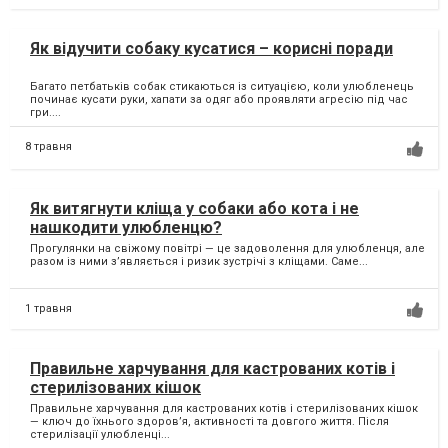
Як відучити собаку кусатися – корисні поради
Багато петбатьків собак стикаються із ситуацією, коли улюбленець
починає кусати руки, хапати за одяг або проявляти агресію під час
гри....
8 травня
Як витягнути кліща у собаки або кота і не
нашкодити улюбленцю?
Прогулянки на свіжому повітрі — це задоволення для улюбленця, але
разом із ними з’являється і ризик зустрічі з кліщами. Саме...
1 травня
Правильне харчування для кастрованих котів і
стерилізованих кішок
Правильне харчування для кастрованих котів і стерилізованих кішок
— ключ до їхнього здоров’я, активності та довгого життя. Після
стерилізації улюбленці...