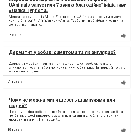
UAnimals запустили 7 хвилю благодійної ініціативи
«Лапка Турботи»
Мережа зоомаркетів MasterZoo та фонд UAnimals запустили сьому
хвилю благодійної ініціативи «Лапка Турботи», щоб зібрати кошти на
ветеринарні місії у...
4 червня
Дерматит у собак: симптоми та як виглядає?
Дерматит у собак — одна з найпоширеніших проблем, з якою
стикаються компаньйон чотирилапих улюбленців. На перший погляд
може здатися, що...
31 травня
Чому не можна мити шерсть шампунями для
людей?
Шерсть і шкіра собаки потребують делікатного догляду, однак багато
петбатьків досі використовують для купання улюбленців звичайні
людські шампуні. На перший...
18 травня