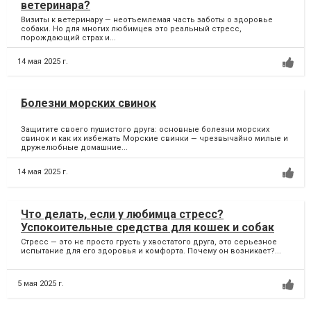
ветеринара?
Визиты к ветеринару — неотъемлемая часть заботы о здоровье
собаки. Но для многих любимцев это реальный стресс,
порождающий страх и...
14 мая 2025 г.
Болезни морских свинок
Защитите своего пушистого друга: основные болезни морских
свинок и как их избежать Морские свинки — чрезвычайно милые и
дружелюбные домашние...
14 мая 2025 г.
Что делать, если у любимца стресс?
Успокоительные средства для кошек и собак
Стресс — это не просто грусть у хвостатого друга, это серьезное
испытание для его здоровья и комфорта. Почему он возникает?...
5 мая 2025 г.