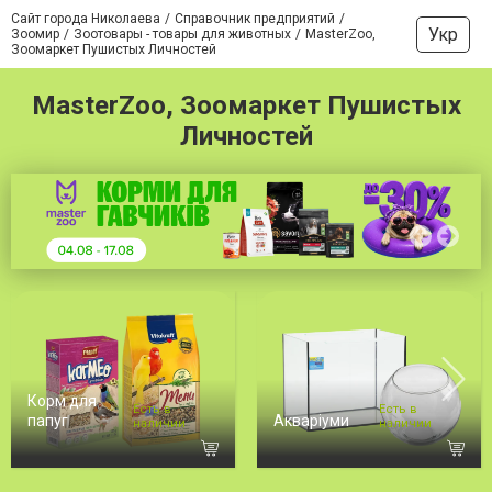
Сайт города Николаева
Справочник предприятий
Укр
Зоомир
Зоотовары - товары для животных
MasterZoo,
Зоомаркет Пушистых Личностей
MasterZoo, Зоомаркет Пушистых
Личностей
Корм для
Есть в
Есть в
папуг
Акваріуми
наличии
наличии