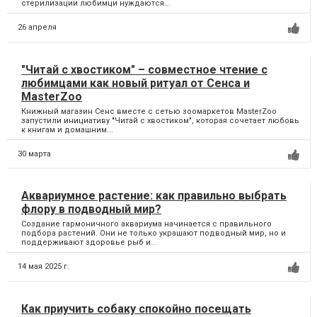
стерилизации любимци нуждаются...
26 апреля
"Читай с хвостиком" – совместное чтение с
любимцами как новый ритуал от Сенса и
MasterZoo
Книжный магазин Сенс вместе с сетью зоомаркетов MasterZoo
запустили инициативу "Читай с хвостиком", которая сочетает любовь
к книгам и домашним...
30 марта
Аквариумное растение: как правильно выбрать
флору в подводный мир?
Создание гармоничного аквариума начинается с правильного
подбора растений. Они не только украшают подводный мир, но и
поддерживают здоровье рыб и...
14 мая 2025 г.
Как приучить собаку спокойно посещать