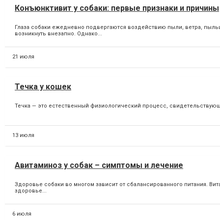
Конъюнктивит у собаки: первые признаки и причины
Глаза собаки ежедневно подвергаются воздействию пыли, ветра, пыльц
возникнуть внезапно. Однако...
21 июля
Течка у кошек
Течка — это естественный физиологический процесс, свидетельствующи
13 июля
Авитаминоз у собак – симптомы и лечение
Здоровье собаки во многом зависит от сбалансированного питания. Вит
здоровье...
6 июля