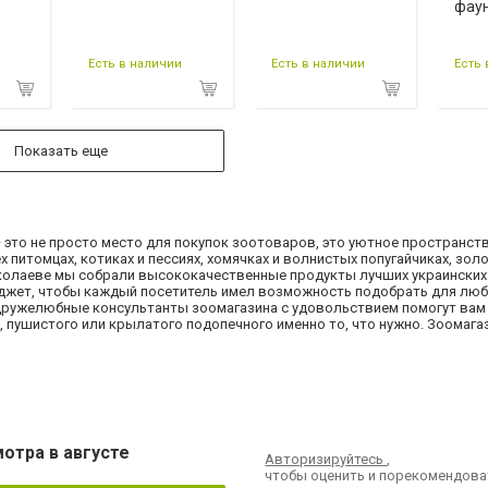
фау
Есть в наличии
Есть в наличии
Есть 
Показать еще
 это не просто место для покупок зоотоваров, это уютное пространств
 питомцах, котиках и пессиях, хомячках и волнистых попугайчиках, зол
Николаеве мы собрали высококачественные продукты лучших украинских
джет, чтобы каждый посетитель имел возможность подобрать для люб
дружелюбные консультанты зоомагазина с удовольствием помогут вам
, пушистого или крылатого подопечного именно то, что нужно. Зоомага
отра в августе
Авторизируйтесь
,
чтобы оценить и порекомендова