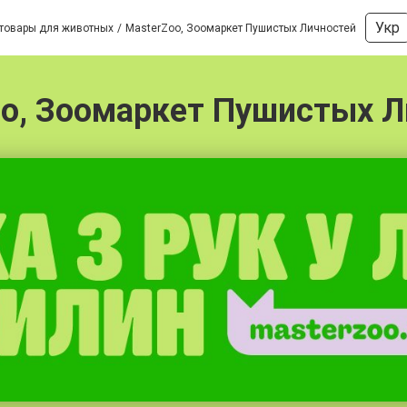
Укр
 товары для животных
MasterZoo, Зоомаркет Пушистых Личностей
oo, Зоомаркет Пушистых Л