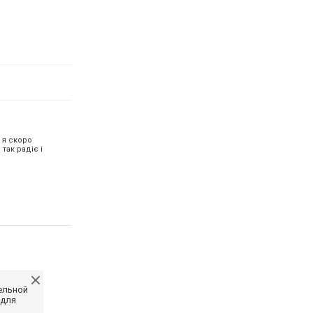
 я скоро
так радіє і
ельной
 для