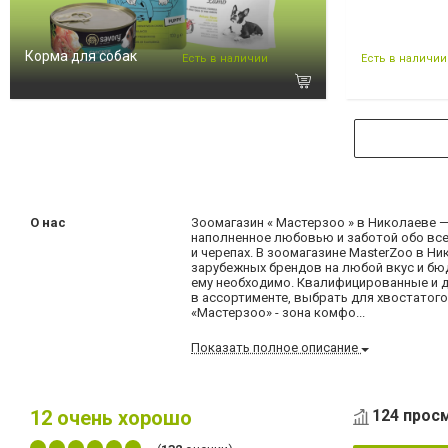
Корма для собак
Есть в наличии
Есть в наличии
О нас
Зоомагазин « Мастерзоо » в Николаеве —
наполненное любовью и заботой обо всех
и черепах. В зоомагазине MasterZoo в 
зарубежных брендов на любой вкус и бю
ему необходимо. Квалифицированные и 
в ассортименте, выбрать для хвостатого
«Мастерзоо» - зона комфо...
Показать полное описание
12
очень хорошо
124 просм