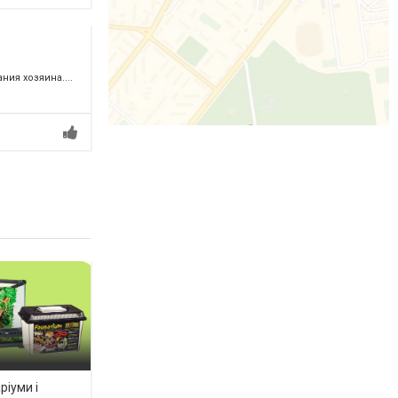
ия хозяина....
ріуми і