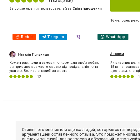
(
132
оценки)
Высокие оценки пользователей за
Співвідношення
16 человек рек
Reddit
Telegram
Viber
WhatsApp
Аноним
Наталія Полуниця
Кожен раз, коли я замовляю корм для своїх собак,
Як власник велик
ви приємно вражаєте своєю відповідальністю та
15 кг наповнюва
увагою. Велике спасибі за якість...
доставки: хлопці
12
1
Отзыв - это мнение или оценка людей, которые хотят перед
аргументацией оставленного отзыва. Это поможет многим 
оценок и рецензий, для вопросов и обсуждений - используй