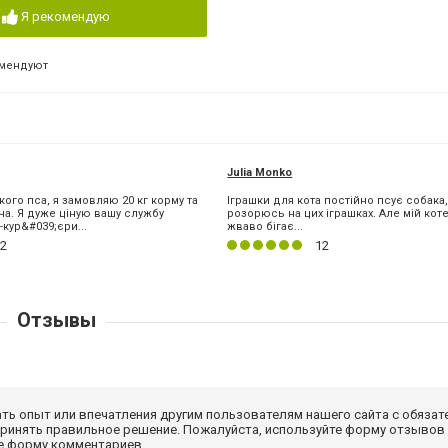
Я рекомендую
омендуют
Julia Monko
ого пса, я замовляю 20 кг корму та
Іграшки для кота постійно псує собака,
ча. Я дуже ціную вашу службу
розорюсь на цих іграшках. Але мій коте 
-кур&#039;єри...
жваво бігає...
2
12
Отзывы
ать опыт или впечатления другим пользователям нашего сайта с обязат
принять правильное решение. Пожалуйста, используйте форму отзывов
те форму комментариев.