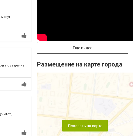
 могут
Еще видео
Размещение на карте города
од поведение...
унитет,
Показать на карте