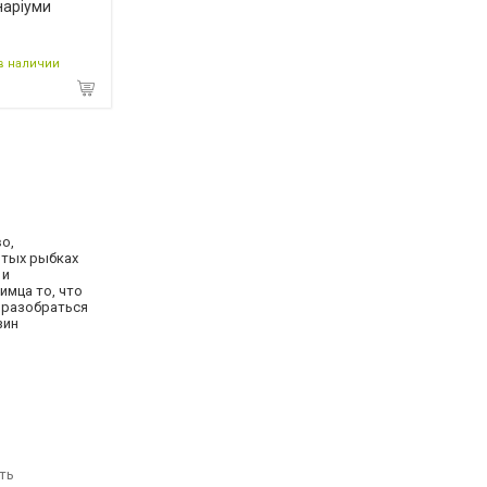
наріуми
в наличии
о,
отых рыбках
 и
имца то, что
 разобраться
зин
ть