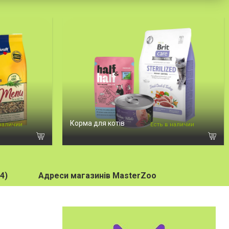
Корма для котів
 наличии
Есть в наличии
4)
Адреси магазинів MasterZoo