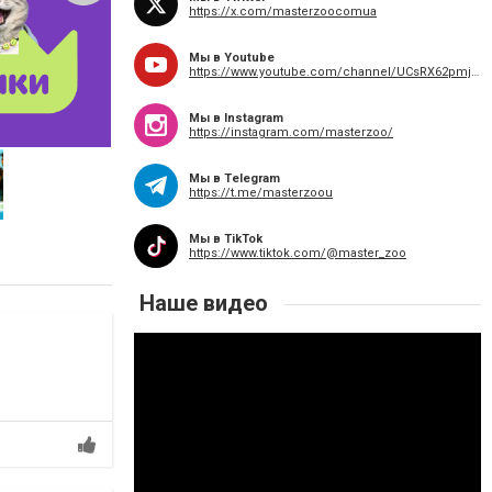
https://x.com/masterzoocomua
Мы в Youtube
https://www.youtube.com/channel/UCsRX62pmj2dGOFLcc3I634w
Мы в Instagram
CATCH від MasterZoo
https://instagram.com/masterzoo/
Мы в Telegram
https://t.me/masterzoou
Мы в TikTok
https://www.tiktok.com/@master_zoo
Наше видео