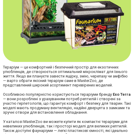
Тераріум — це комфортний і безпечний простір для екзотичних
улюбленців, де створюється оптимальний мікроклімат для їхнього
життя. Якщо ви плануєте завести ящірку, змію, черепаху чи амфібію
— варто обрати якісний тераріум саме в MasterZoo, де
представлений широкий асортимент перевірених моделей.
Особливою популярністю користуються тераріуми бренду
Exo Terra
— вони розроблені з урахуванням потреб рептилій і створені за
участю герпетологів, що гарантує комфорт і безпеку для тварин. Такі
моделі мають продуману вентиляцію, надійні дверцята з замками та
зручні отвори для встановлення обладнання.
У каталозі MasterZoo ви можете купити як компактні тераріуми для
невеликих улюбленців, так і просторі моделі для великих рептилій.
Також доступні фаунаріуми — легкі пластикові ємності, які ідеально