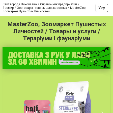
Сайт города Николаева
Справочник предприятий
Укр
Зоомир
Зоотовары - товары для животных
MasterZoo,
Зоомаркет Пушистых Личностей
MasterZoo, Зоомаркет Пушистых
Личностей / Товары и услуги /
Тераріуми і фаунаріуми