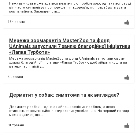
Нежить у кота може здатися незначною проблемою, однак насправді
він часто сигналізує про порушення здоров’я, які потребують уваги
компаньйона. Закладеність...
16 червня
Мережа зоомаркетів MasterZoo та фонд
UAnimals запустили 7 хвилю благодійної ініціативи
«Лапка Турботи»
Мережа зоомаркетів MasterZoo та фонд UAnimals запустили сьому
хвилю благодійної ініціативи «Лапка Турботи», щоб зібрати кошти на
ветеринарні місії у...
4 червня
Дерматит у собак: симптоми та як виглядає?
Дерматит у собак — одна з найпоширеніших проблем, з якою
стикаються компаньйон чотирилапих улюбленців. На перший погляд
може здатися, що...
31 травня