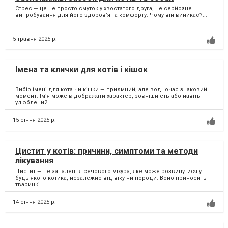
Стрес — це не просто смуток у хвостатого друга, це серйозне
випробування для його здоров’я та комфорту. Чому він виникає?...
5 травня 2025 р.
Імена та клички для котів і кішок
Вибір імені для кота чи кішки — приємний, але водночас знаковий
момент. Ім’я може відображати характер, зовнішність або навіть
улюблений...
15 січня 2025 р.
Цистит у котів: причини, симптоми та методи
лікування
Цистит — це запалення сечового міхура, яке може розвинутися у
будь-якого котика, незалежно від віку чи породи. Воно приносить
тваринкі...
14 січня 2025 р.