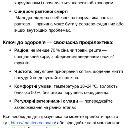
харчуванням і проявляється діареєю або запором.
Синдром раптової смерті
 Малодосліджена і небезпечна форма, яка настає 
раптово — причина може бути у серцево-судинних або 
інших внутрішніх проблемах.
Ключ до здоров’я — своєчасна профілактика:
Раціон
: не менше 70 % сіна чи трави, решта — 
спеціальний корм, з обережним введенням овочів/
фруктів.
Чистота
: регулярне прибирання клітки, щоденне миття 
посуду й не допускайте протягів.
Комфортні умови
: температура 18–24 °C, вологість 
близько 50 %, без різких порушень середовища.
Регулярні ветеринарні огляди
 — попереджайте 
захворювання на ранніх етапах
Все необхідне для гризунчика ви можете придбати просто 
тут, 
https://masterzoo.ua/ua/
 або відвідайте наші магазини по 