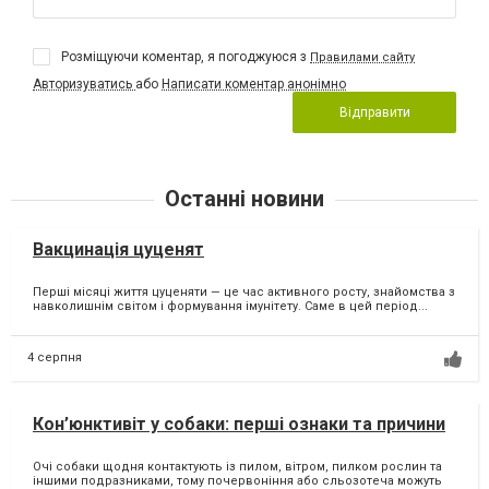
Розміщуючи коментар, я погоджуюся з
Правилами сайту
Авторизуватись
або
Написати коментар анонімно
Відправити
Останні новини
Вакцинація цуценят
Перші місяці життя цуценяти — це час активного росту, знайомства з
навколишнім світом і формування імунітету. Саме в цей період...
4 серпня
Кон’юнктивіт у собаки: перші ознаки та причини
Очі собаки щодня контактують із пилом, вітром, пилком рослин та
іншими подразниками, тому почервоніння або сльозотеча можуть