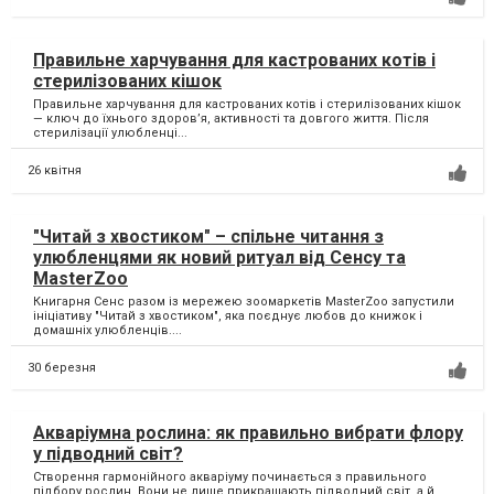
Правильне харчування для кастрованих котів і
стерилізованих кішок
Правильне харчування для кастрованих котів і стерилізованих кішок
— ключ до їхнього здоров’я, активності та довгого життя. Після
стерилізації улюбленці...
26 квітня
"Читай з хвостиком" – спільне читання з
улюбленцями як новий ритуал від Сенсу та
MasterZoo
Книгарня Сенс разом із мережею зоомаркетів MasterZoo запустили
ініціативу "Читай з хвостиком", яка поєднує любов до книжок і
домашніх улюбленців....
30 березня
Акваріумна рослина: як правильно вибрати флору
у підводний світ?
Створення гармонійного акваріуму починається з правильного
підбору рослин. Вони не лише прикрашають підводний світ, а й