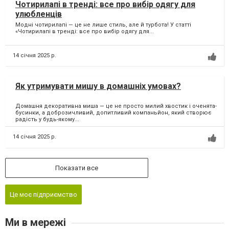
Чотирилапі в тренді: все про вибір одягу для
улюбленців
Модні чотирилапі — це не лише стиль, але й турбота! У статті
«Чотирилапі в тренді: все про вибір одягу для...
14 січня 2025 р.
Як утримувати мишу в домашніх умовах?
Домашня декоративна миша — це не просто милий хвостик і оченята-
бусинки, а доброзичливий, допитливий компаньйон, який створює
радість у будь-якому...
14 січня 2025 р.
Показати все
Це моє підприємство
Ми в мережі