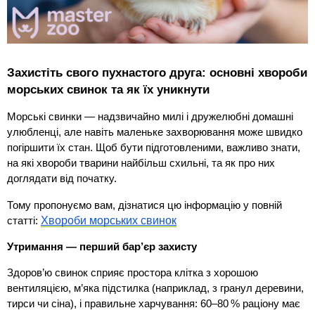
Захистіть свого пухнастого друга: основні хвороби 
морських свинок та як їх уникнути
Морські свинки — надзвичайно милі і дружелюбні домашні 
улюбленці, але навіть маленьке захворювання може швидко 
погіршити їх стан. Щоб бути підготовленими, важливо знати, 
на які хвороби тварини найбільш схильні, та як про них 
доглядати від початку.
Тому пропонуємо вам, дізнатися цю інформацію у повній 
Хвороби морських свинок
статті: 
Утримання — перший бар’єр захисту
Здоров’ю свинок сприяє простора клітка з хорошою 
вентиляцією, м’яка підстилка (наприклад, з гранул деревини, 
тирси чи сіна), і правильне харчування: 60–80 % раціону має 