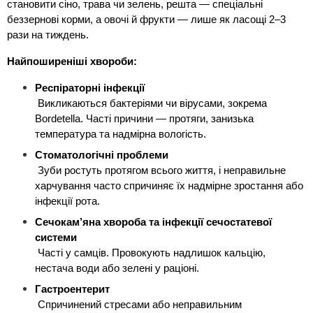
становити сіно, трава чи зелень, решта — спеціальні 
беззернові корми, а овочі й фрукти — лише як ласощі 2–3 
рази на тиждень.
Найпоширеніші хвороби:
Респіраторні інфекції
 Викликаються бактеріями чи вірусами, зокрема 
Bordetella. Часті причини — протяги, занизька 
температура та надмірна вологість.
Стоматологічні проблеми
 Зуби ростуть протягом всього життя, і неправильне 
харчування часто спричиняє їх надмірне зростання або 
інфекції рота.
Сечокам’яна хвороба та інфекції сечостатевої 
системи
 Часті у самців. Провокують надлишок кальцію, 
нестача води або зелені у раціоні.
Гастроентерит
 Спричинений стресами або неправильним 