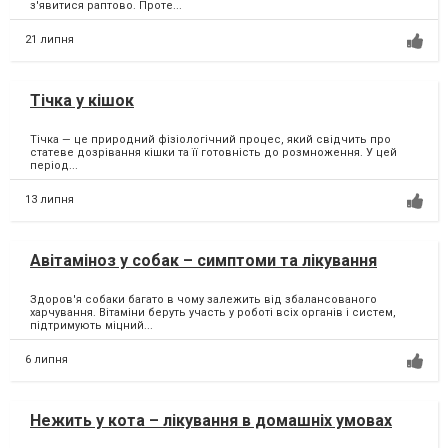
з'явитися раптово. Проте...
21 липня
Тічка у кішок
Тічка — це природний фізіологічний процес, який свідчить про
статеве дозрівання кішки та її готовність до розмноження. У цей
період...
13 липня
Авітаміноз у собак – симптоми та лікування
Здоров'я собаки багато в чому залежить від збалансованого
харчування. Вітаміни беруть участь у роботі всіх органів і систем,
підтримують міцний...
6 липня
Нежить у кота – лікування в домашніх умовах