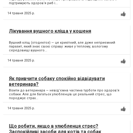
підтримують здоров’я риб і...
14 травня 2025 р.
Лікування вушного кліща у кошеня
Вушний кліщ (отодектоз) — це крихітний, але дуже неприємний
паразит, який знає свою справу: живе у теплому, вологому
середовищі вушного...
14 травня 2025 р.
Як привчити собаку спокійно відвідувати
ветеринара?
Візити до ветеринара — невід’ємна частина турботи про здоров’я
собаки. Але для багатьох улюбленців це реальний стрес, що
породжує страх...
14 травня 2025 р.
Що робити, якщо в улюбленця стрес?
Заспокійливі засоби для котів та собак