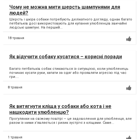
Чому не можна мити шерсть шампунями для
людей?
Шерсть і шкіра собаки потребують делікатного догляду, однак багато
петбатьків досі використовують для купання улюбленців звичайні
людські шампуні. На перший...
18 травня
Як відучити собаку кусатися – корисні поради
Багато петбатьків собак стикаються із ситуацією, коли улюбленець
починає кусати руки, хапати за одяг або проявляти агресію під час
гри....
8 травня
Як витягнути кліща у собаки або кота і не
нашкодити улюбленцю?
Прогулянки на свіжому повітрі — це задоволення для улюбленця, але
разом із ними з’являється і ризик зустрічі з кліщами. Саме...
1 травня