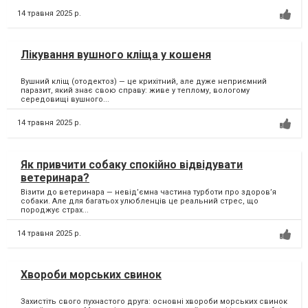
14 травня 2025 р.
Лікування вушного кліща у кошеня
Вушний кліщ (отодектоз) — це крихітний, але дуже неприємний
паразит, який знає свою справу: живе у теплому, вологому
середовищі вушного...
14 травня 2025 р.
Як привчити собаку спокійно відвідувати
ветеринара?
Візити до ветеринара — невід’ємна частина турботи про здоров’я
собаки. Але для багатьох улюбленців це реальний стрес, що
породжує страх...
14 травня 2025 р.
Хвороби морських свинок
Захистіть свого пухнастого друга: основні хвороби морських свинок