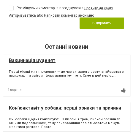
Розміщуючи коментар, я погоджуюся з
Правилами сайту
Авторизуватись
або
Написати коментар анонімно
Відправити
Останні новини
Вакцинація цуценят
Перші місяці життя цуценяти — це час активного росту, знайомства з
навколишнім світом і формування імунітету. Саме в цей період...
4 серпня
Кон’юнктивіт у собаки: перші ознаки та причини
Очі собаки щодня контактують із пилом, вітром, пилком рослин та
іншими подразниками, тому почервоніння або сльозотеча можуть
з'явитися раптово. Проте...