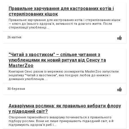
Правильне харчування для кастрованих котів і
стерилізованих кішок
Правильне харчування для кастрованих котів і стерилізованих кішок
— ключ до їхнього здоров’я, активності та довгого життя. Після
стерилізації улюбленці...
26 квітня
"Читай з хвостиком" – спільне читання з
улюбленцями як новий ритуал від Сенсу та
MasterZoo
Книгарня Сенс разом із мережею зоомаркетів MasterZoo запустили
ініціативу "Читай з хвостиком", яка поєднує любов до книжок і
домашніх улюбленців....
30 березня
Акваріумна рослина: як правильно вибрати флору
у підводний світ?
Створення гармонійного акваріуму починається з правильного
підбору рослин. Вони не лише прикрашають підводний світ, а й
підтримують здоров’я риб і...