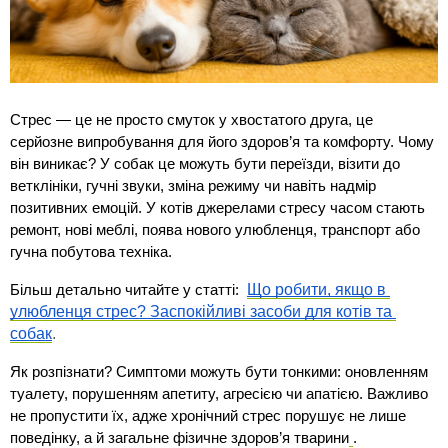
Стрес — це не просто смуток у хвостатого друга, це 
серйозне випробування для його здоров’я та комфорту. Чому 
він виникає? У собак це можуть бути переїзди, візити до 
ветклініки, гучні звуки, зміна режиму чи навіть надмір 
позитивних емоцій. У котів джерелами стресу часом стають 
ремонт, нові меблі, поява нового улюбленця, транспорт або 
гучна побутова техніка.
Що робити, якщо в 
Більш детально читайте у статті:  
улюбленця стрес? Заспокійливі засоби для котів та 
собак
.
Як розпізнати? Симптоми можуть бути тонкими: оновленням 
туалету, порушенням апетиту, агресією чи апатією. Важливо 
не пропустити їх, адже хронічний стрес порушує не лише 
поведінку, а й загальне фізичне здоров’я тварини
.