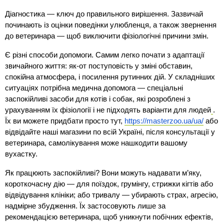
Діагностика — ключ до правильного вирішення. Зазвичай 
починають із оцінки поведінки улюбленця, а також звернення 
до ветеринара — щоб виключити фізіологічні причини змін.
Є різні способи допомоги. Самим легко почати з адаптації 
звичайного життя: як-от поступовість у зміні обставин, 
спокійна атмосфера, і посилення рутинних дій. У складніших 
ситуаціях потрібна медична допомога — спеціальні 
заспокійливі засоби для котів і собак, які розроблені з 
урахуванням їх фізіології і не підходять варіанти для людей
. 
Їх ви можете придбати просто тут, 
https://masterzoo.ua/ua/
 або 
відвідайте наші магазини по всій Україні, після консультації у 
ветеринара, самолікування може нашкодити вашому 
вухастку.
Як працюють заспокійливі? Вони можуть надавати м’яку, 
короткочасну дію — для поїздок, грумінгу, стрижки кігтів або 
відвідування клініки; або тривалу — убирають страх, агресію, 
надмірне збудження. Їх застосовують лише за 
рекомендацією ветеринара, щоб уникнути побічних ефектів, 