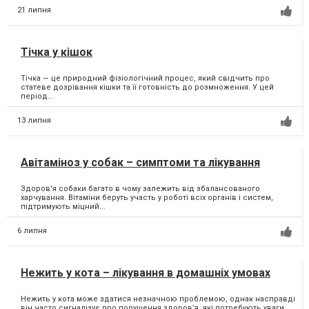
21 липня
Тічка у кішок
Тічка — це природний фізіологічний процес, який свідчить про
статеве дозрівання кішки та її готовність до розмноження. У цей
період...
13 липня
Авітаміноз у собак – симптоми та лікування
Здоров'я собаки багато в чому залежить від збалансованого
харчування. Вітаміни беруть участь у роботі всіх органів і систем,
підтримують міцний...
6 липня
Нежить у кота – лікування в домашніх умовах
Нежить у кота може здатися незначною проблемою, однак насправді
він часто сигналізує про порушення здоров’я, які потребують уваги