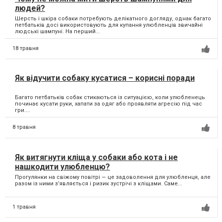
людей?
Шерсть і шкіра собаки потребують делікатного догляду, однак багато
петбатьків досі використовують для купання улюбленців звичайні
людські шампуні. На перший...
18 травня
Як відучити собаку кусатися – корисні поради
Багато петбатьків собак стикаються із ситуацією, коли улюбленець
починає кусати руки, хапати за одяг або проявляти агресію під час
гри....
8 травня
Як витягнути кліща у собаки або кота і не
нашкодити улюбленцю?
Прогулянки на свіжому повітрі — це задоволення для улюбленця, але
разом із ними з’являється і ризик зустрічі з кліщами. Саме...
1 травня