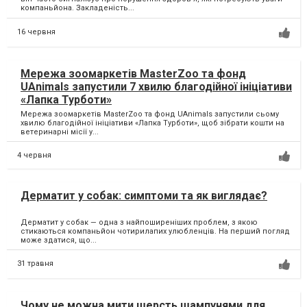
компаньйона. Закладеність...
16 червня
Мережа зоомаркетів MasterZoo та фонд
UAnimals запустили 7 хвилю благодійної ініціативи
«Лапка Турботи»
Мережа зоомаркетів MasterZoo та фонд UAnimals запустили сьому
хвилю благодійної ініціативи «Лапка Турботи», щоб зібрати кошти на
ветеринарні місії у...
4 червня
Дерматит у собак: симптоми та як виглядає?
Дерматит у собак — одна з найпоширеніших проблем, з якою
стикаються компаньйон чотирилапих улюбленців. На перший погляд
може здатися, що...
31 травня
Чому не можна мити шерсть шампунями для