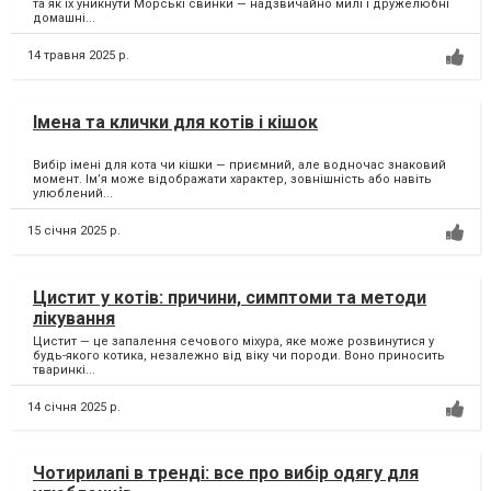
та як їх уникнути Морські свинки — надзвичайно милі і дружелюбні
домашні...
14 травня 2025 р.
Імена та клички для котів і кішок
Вибір імені для кота чи кішки — приємний, але водночас знаковий
момент. Ім’я може відображати характер, зовнішність або навіть
улюблений...
15 січня 2025 р.
Цистит у котів: причини, симптоми та методи
лікування
Цистит — це запалення сечового міхура, яке може розвинутися у
будь-якого котика, незалежно від віку чи породи. Воно приносить
тваринкі...
14 січня 2025 р.
Чотирилапі в тренді: все про вибір одягу для