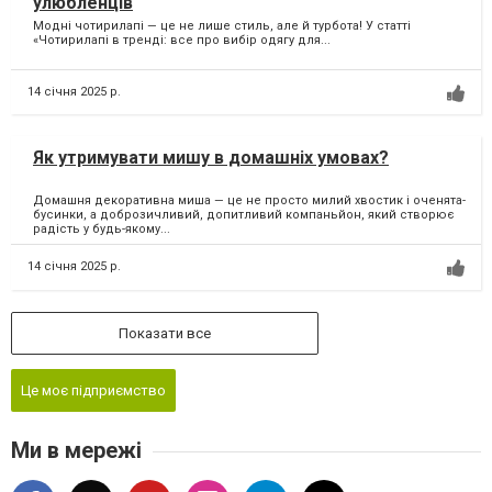
улюбленців
Модні чотирилапі — це не лише стиль, але й турбота! У статті
«Чотирилапі в тренді: все про вибір одягу для...
14 січня 2025 р.
Як утримувати мишу в домашніх умовах?
Домашня декоративна миша — це не просто милий хвостик і оченята-
бусинки, а доброзичливий, допитливий компаньйон, який створює
радість у будь-якому...
14 січня 2025 р.
Показати все
Це моє підприємство
Ми в мережі