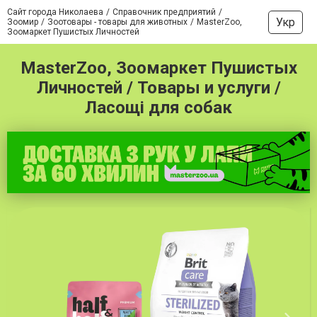
Сайт города Николаева
Справочник предприятий
Укр
Зоомир
Зоотовары - товары для животных
MasterZoo,
Зоомаркет Пушистых Личностей
MasterZoo, Зоомаркет Пушистых
Личностей / Товары и услуги /
Ласощі для собак