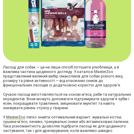
Ласощі для собак — це не лише спосіб потішити улюбленця, а й
важлива частина щоденного догляду. У каталозі MasterZoo
представлений великий вибір смаколиків для собак різного віку,
розміру та рівня активності — від класичних снеків до
функціональних ласощів із додатковою користю для здоров’я.
Сучасні ласощі виготовляються на основі м’яса, риби та натуральних
інгредієнтів. Вони можуть допомагати підтримувати здоров’я зубів і
ясен, покращувати травлення, зміцнювати імунітет та навіть
знижувати рівень стресу у тварини.
У
MasterZoo
легко знайти оптимальний варіант: жувальні кістки,
сушене м’ясо, печиво, тренувальні снеки або вітамінізовані палички.
Така різноманітність дозволяє підібрати ласощі як для щоденного
частування, так і для дресирування, коли важливо швидко