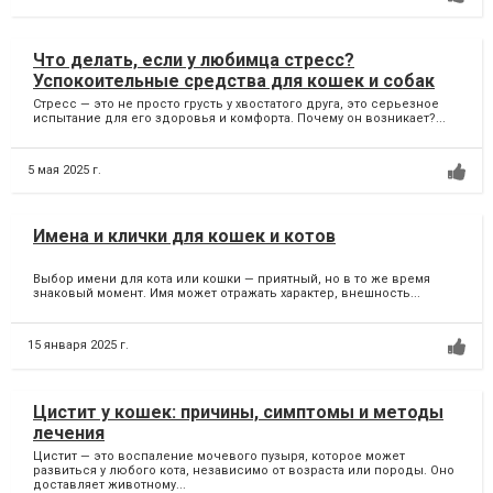
Что делать, если у любимца стресс?
Успокоительные средства для кошек и собак
Стресс — это не просто грусть у хвостатого друга, это серьезное
испытание для его здоровья и комфорта. Почему он возникает?...
5 мая 2025 г.
Имена и клички для кошек и котов
Выбор имени для кота или кошки — приятный, но в то же время
знаковый момент. Имя может отражать характер, внешность...
15 января 2025 г.
Цистит у кошек: причины, симптомы и методы
лечения
Цистит — это воспаление мочевого пузыря, которое может
развиться у любого кота, независимо от возраста или породы. Оно
доставляет животному...