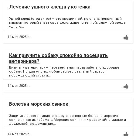
Лечение ушного клеща у котенка
Ушной клещ (отодектоз) — это крошечный, но очень неприятный
паразит, который знает свое дело: живет в теплой, влажной среде
ушного...
14 мая 2025 г.
Как приучить собаку спокойно посещать
ветеринара?
Визиты к ветеринару — неотъемлемая часть заботы о здоровье
собаки. Но для многих любимцев это реальный стресс,
порождающий страх и...
14 мая 2025 г.
Болезни морских свинок
Защитите своего пушистого друга: основные болезни морских
свинок и как их избежать Морские свинки — чрезвычайно милые и
дружелюбные домашние...
14 мая 2025 г.