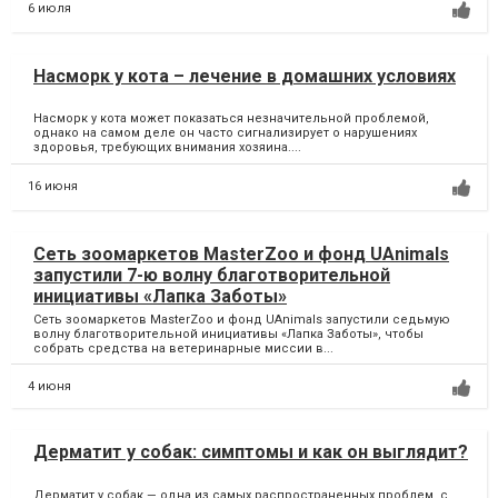
6 июля
Насморк у кота – лечение в домашних условиях
Насморк у кота может показаться незначительной проблемой,
однако на самом деле он часто сигнализирует о нарушениях
здоровья, требующих внимания хозяина....
16 июня
Сеть зоомаркетов MasterZoo и фонд UAnimals
запустили 7-ю волну благотворительной
инициативы «Лапка Заботы»
Сеть зоомаркетов MasterZoo и фонд UAnimals запустили седьмую
волну благотворительной инициативы «Лапка Заботы», чтобы
собрать средства на ветеринарные миссии в...
4 июня
Дерматит у собак: симптомы и как он выглядит?
Дерматит у собак — одна из самых распространенных проблем, с