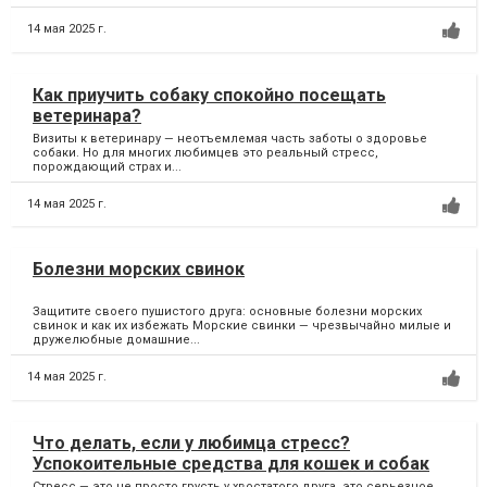
14 мая 2025 г.
Как приучить собаку спокойно посещать
ветеринара?
Визиты к ветеринару — неотъемлемая часть заботы о здоровье
собаки. Но для многих любимцев это реальный стресс,
порождающий страх и...
14 мая 2025 г.
Болезни морских свинок
Защитите своего пушистого друга: основные болезни морских
свинок и как их избежать Морские свинки — чрезвычайно милые и
дружелюбные домашние...
14 мая 2025 г.
Что делать, если у любимца стресс?
Успокоительные средства для кошек и собак
Стресс — это не просто грусть у хвостатого друга, это серьезное