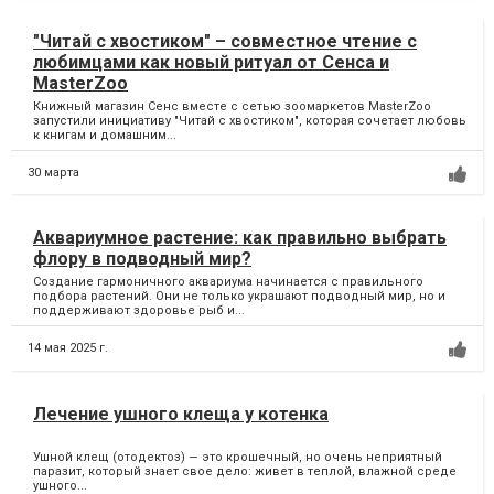
"Читай с хвостиком" – совместное чтение с
любимцами как новый ритуал от Сенса и
MasterZoo
Книжный магазин Сенс вместе с сетью зоомаркетов MasterZoo
запустили инициативу "Читай с хвостиком", которая сочетает любовь
к книгам и домашним...
30 марта
Аквариумное растение: как правильно выбрать
флору в подводный мир?
Создание гармоничного аквариума начинается с правильного
подбора растений. Они не только украшают подводный мир, но и
поддерживают здоровье рыб и...
14 мая 2025 г.
Лечение ушного клеща у котенка
Ушной клещ (отодектоз) — это крошечный, но очень неприятный
паразит, который знает свое дело: живет в теплой, влажной среде
ушного...