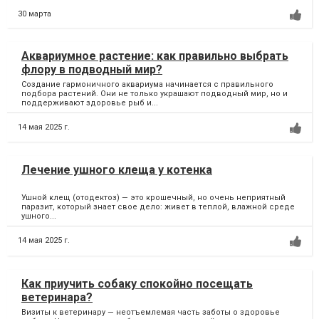
30 марта
Аквариумное растение: как правильно выбрать
флору в подводный мир?
Создание гармоничного аквариума начинается с правильного
подбора растений. Они не только украшают подводный мир, но и
поддерживают здоровье рыб и...
14 мая 2025 г.
Лечение ушного клеща у котенка
Ушной клещ (отодектоз) — это крошечный, но очень неприятный
паразит, который знает свое дело: живет в теплой, влажной среде
ушного...
14 мая 2025 г.
Как приучить собаку спокойно посещать
ветеринара?
Визиты к ветеринару — неотъемлемая часть заботы о здоровье