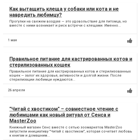
Как вытащить клеща у собаки или кота и не
навредить любимцу?
Прогулки на свежем воздухе — это удовольствие для питомца, но
вместе с ними возникает и риск встречи с клещами. Именно...
1 мая
Правильное питание для кастрированных котов и
стерилизованных кошек
Правильное питание для кастрированных котов и стерилизованных
кошек — залог их здоровья, активности и долгой жизни. После
стерилизации любимци нуждаются...
26 апреля
"Читай с хвостиком" – совместное чтение с
любимцами как новый ритуал от Сенса и
MasterZoo
Книжный магазин Сенс вместе с сетью зоомаркетов MasterZoo
запустили инициативу "Читай с хвостиком", которая сочетает любовь
к книгам и домашним...