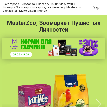
Сайт города Николаева
Справочник предприятий
Укр
Зоомир
Зоотовары - товары для животных
MasterZoo,
Зоомаркет Пушистых Личностей
MasterZoo, Зоомаркет Пушистых
Личностей