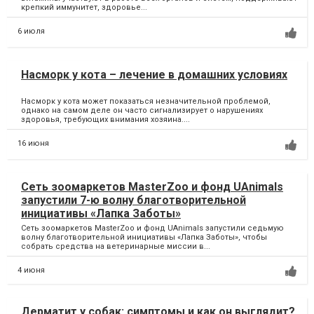
крепкий иммунитет, здоровье...
6 июля
Насморк у кота – лечение в домашних условиях
Насморк у кота может показаться незначительной проблемой,
однако на самом деле он часто сигнализирует о нарушениях
здоровья, требующих внимания хозяина....
16 июня
Сеть зоомаркетов MasterZoo и фонд UAnimals
запустили 7-ю волну благотворительной
инициативы «Лапка Заботы»
Сеть зоомаркетов MasterZoo и фонд UAnimals запустили седьмую
волну благотворительной инициативы «Лапка Заботы», чтобы
собрать средства на ветеринарные миссии в...
4 июня
Дерматит у собак: симптомы и как он выглядит?